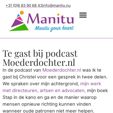
+31 (0)6 83 90 68 43
info@manitu.nu
Voor professional
De schemerzone scan
Het Manitu-traject
Te gast bij podcast
Moederdochter.nl
In de podcast van
Moederdochter.nl
was ik te
gast bij Christel voor een gesprek in twee delen.
We spraken over mijn achtergrond,
mijn werk
met directeuren, artsen en advocaten,
mijn boek
Stap in de kano en ga en de manier waarop
mensen opnieuw richting kunnen vinden
wanneer oude patronen niet meer helpen.